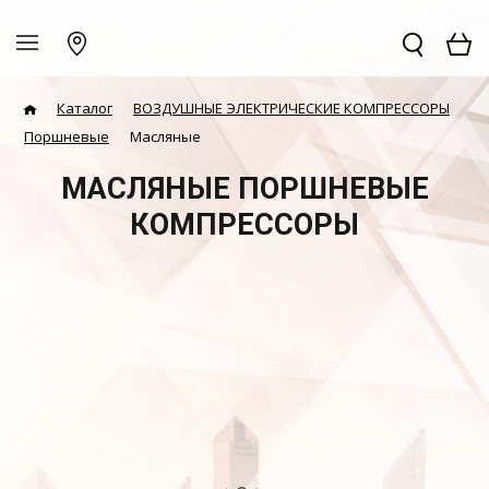
Каталог
ВОЗДУШНЫЕ ЭЛЕКТРИЧЕСКИЕ КОМПРЕССОРЫ
Поршневые
Масляные
МАСЛЯНЫЕ ПОРШНЕВЫЕ
КОМПРЕССОРЫ
Бежецкий завод
REMEZA
MERAN
FUBAG
FINI
АСО