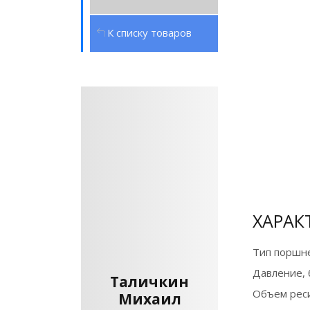
К списку товаров
ХАРАК
Тип поршне
Давление, 
Таличкин
Объем реси
Михаил