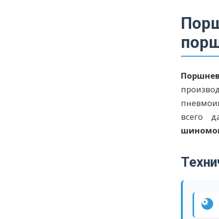
Порш
порш
Поршнев
произво
пневмои
всего д
шиномо
Техни