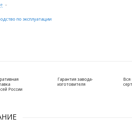
се
одство по эксплуатации
ративная
Гарантия завода-
Вся
тавка
изготовителя
сер
всей России
АНИЕ