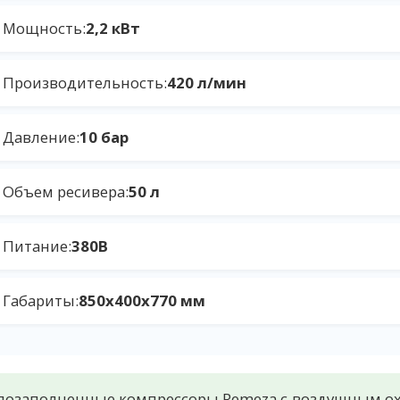
Мощность:
2,2 кВт
Производительность:
420 л/мин
Давление:
10 бар
Объем ресивера:
50 л
Питание:
380В
Габариты:
850x400x770 мм
озаполненные компрессоры Remeza с воздушным ох