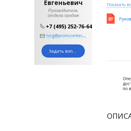
Евгеньевич
Показать в
Руководитель
отдела продаж
Руков
+7 (495) 252-76-64
torg@promcomtech.ru
Задать вопрос
Опе
дос
по 
Сертификат
официального
дилера
ОПИС