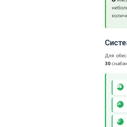
небол
количе
Систе
Для обес
30
снабж