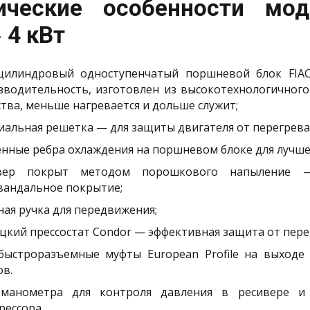
ические особенности мо
 4 кВт
цилиндровый одноступенчатый поршневой блок FIA
зводительность, изготовлен из высокотехнологичног
тва, меньше нагревается и дольше служит;
иальная решетка — для защиты двигателя от перегрева
енные ребра охлаждения на поршневом блоке для лучше
ивер покрыт методом порошкового напыление 
вандальное покрытие;
ная ручка для передвижения;
цкий прессостат Condor — эффективная защита от пере
быстроразъемные муфты European Profile на выходе 
ов.
манометра для контроля давления в ресивере и
рессора.