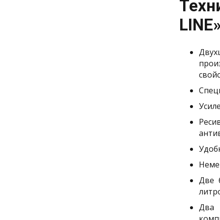
Техн
LINE»
Двух
прои
свойс
Спец
Усил
Рес
анти
Удоб
Неме
Две 
литр
Два 
комп