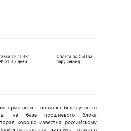
тавка ТК "ПЭК"
Оплата по СБП за
Ф от 3-х дней
пару секунд
ым приводом - новинка белорусского
ваны на базе поршневого блока
оторая хорошо известна российскому
Профеесиональная линейка отлично