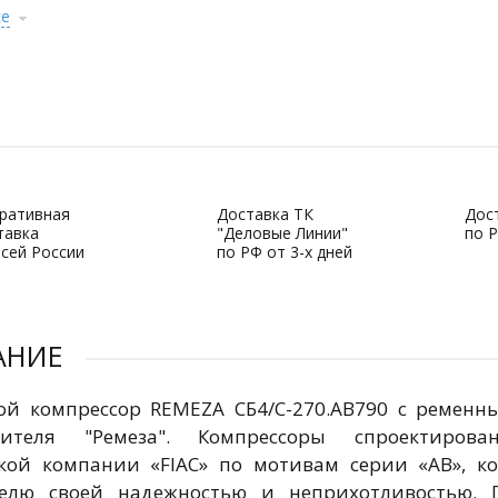
се
ративная
Доставка ТК
Дос
тавка
"Деловые Линии"
по Р
всей России
по РФ от 3-х дней
АНИЕ
й компрессор REMEZA СБ4/С-270.АВ790 с ременн
дителя "Ремеза". Компрессоры спроектиро
кой компании «FIAC» по мотивам серии «AB», к
телю своей надежностью и неприхотливостью. 