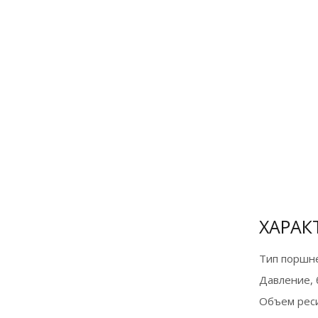
Сертификат
официального
дилера
ХАРАК
Тип поршне
Давление, 
Объем реси