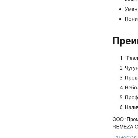
Умен
Пони
Преи
"Реа
Чугу
Пров
Небо
Проф
Нали
ООО "Пром
REMEZA СБ