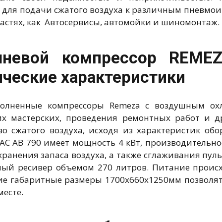
 для подачи сжатого воздуха к различным пневмо
ластях, как Автосервисы, автомойки и шиномонтаж.
невой компрессор REMEZA
ические характеристики
полненные компрессоры Remeza с воздушным ох
х мастерских, проведения ремонтных работ и др
во сжатого воздуха, исходя из характеристик об
IAC AB 790 имеет мощность 4 кВт, производительно
 хранения запаса воздуха, а также сглаживания пу
ый ресивер объемом 270 литров. Питание происхо
е габаритные размеры 1700x660x1250мм позволят 
месте.