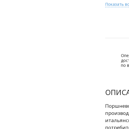
Показать в
Опе
дос
по 
ОПИС
Поршнево
произво
итальянс
потреби