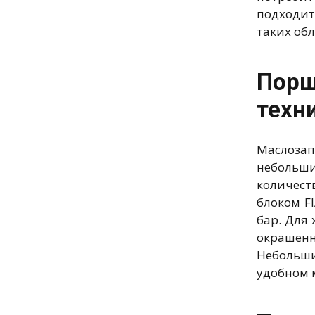
подходит
таких об
Порш
техн
Маслоза
небольши
количест
блоком F
бар. Для
окрашенн
Небольши
удобном 