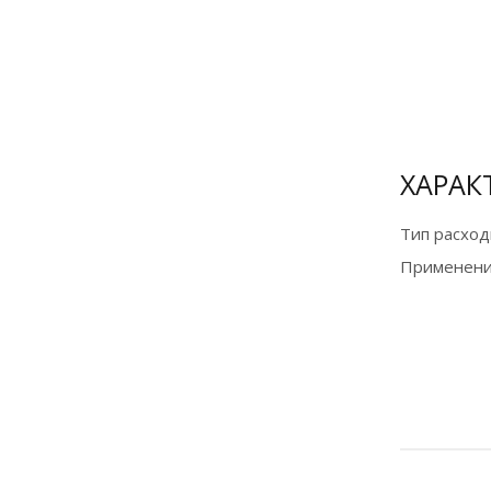
Оплата
банковской
картой и по
СБП на сайте
для
физических
ХАРАК
лиц
Тип расход
Подробнее
Применени