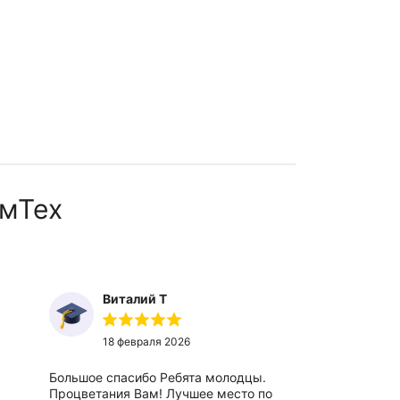
мТех
Виталий Т
Ты
18 февраля 2026
27
Большое спасибо Ребята молодцы.
Отличный,
Процветания Вам! Лучшее место по
вежливые 