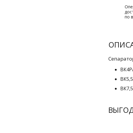
Опе
дос
по 
ОПИС
Сепарато
ВК4
ВК5,
ВК7,
ВЫГО