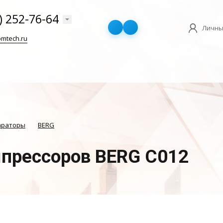
) 252-76-64
Личны
mtech.ru
араторы
BERG
мпрессоров BERG C012