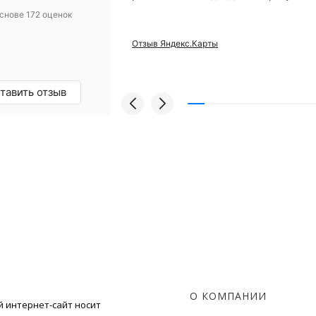
 Михаилу за
снове 172 оценок
ьтацию! Купили
 уже месяц
Отзыв Яндекс.Карты
проблем, а
и европейский
грамотные
омендую!
тавить отзыв
О КОМПАНИИ
 интернет-сайт носит