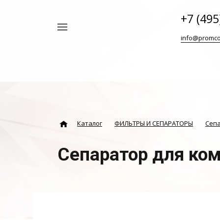
+7 (495
Например,
info@promco
Винтовой
Найти
везде
блок
ABAC
Каталог
ФИЛЬТРЫ И СЕПАРАТОРЫ
Сеп
Сепаратор для ко