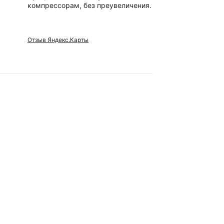
компрессорам, без преувеличения.
сотрудники
Отзыв Яндекс.Карты
Отзыв Яндек