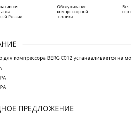
ративная
Обслуживание
Вся
тавка
компрессорной
сер
всей России
техники
АНИЕ
р для компрессора BERG C012 устанавливается на м
РА
5РА
5РА
ДНОЕ ПРЕДЛОЖЕНИЕ