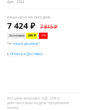
Арт.: C012
ВАША ЦЕНА НА СЕГОДНЯ!
7 424 ₽
7 815 ₽
Экономия
391 ₽
-5%
Нашли дешевле?
Оплата и Доставка
+
−
Все цены включают НДС 22% и
действительны на день оформления
заказа.