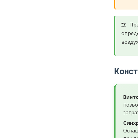
Пре
опред
воздух
Конст
Винто
позво
затра
Синхр
Оснащ