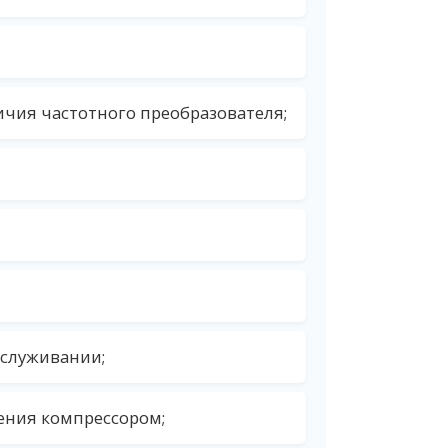
ичия частотного преобразователя;
бслуживании;
ения компрессором;