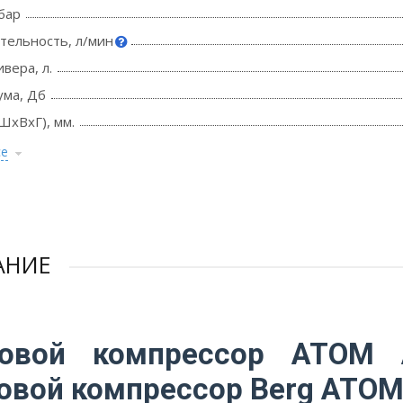
бар
тельность, л/мин
вера, л.
ума, Дб
ШхВхГ), мм.
се
АНИЕ
товой компрессор АТОМ 
овой компрессор Berg ATO