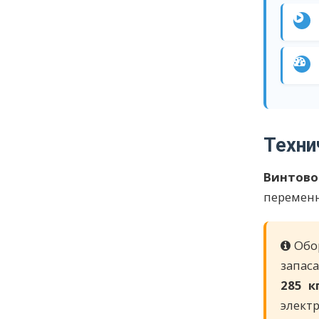
Техни
Винтово
перемен
Обо
запас
285 к
элект