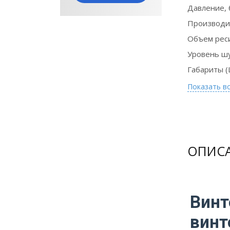
Давление, 
Производи
Объем реси
Уровень ш
Оборудование
Габариты (
в лизинг на
Показать в
выгодных
условиях
Подробнее
ОПИС
Вин
винт