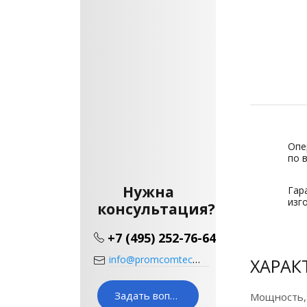
Опе
по 
Нужна
Гар
изг
консультация?
+7 (495) 252-76-64
info@promcomtech.ru
ХАРАК
Задать вопрос
Мощность,