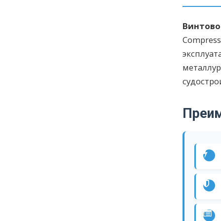
Винтово
Compres
эксплуат
металлу
судостро
Преи