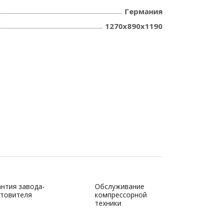
Германия
1270х890х1190
антия завода-
Обслуживание
отовителя
компрессорной
техники