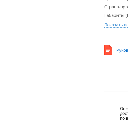
Страна-пр
Габариты (
Показать в
Руков
Опе
дос
по 