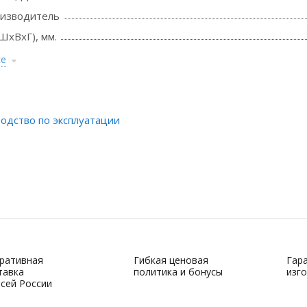
оизводитель
ШхВхГ), мм.
се
одство по эксплуатации
ративная
Гибкая ценовая
Гар
тавка
политика и бонусы
изг
всей России