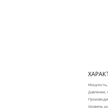
Оборудование
в лизинг на
выгодных
условиях
Подробнее
ХАРАК
Мощность,
Давление, 
Производи
Уровень ш