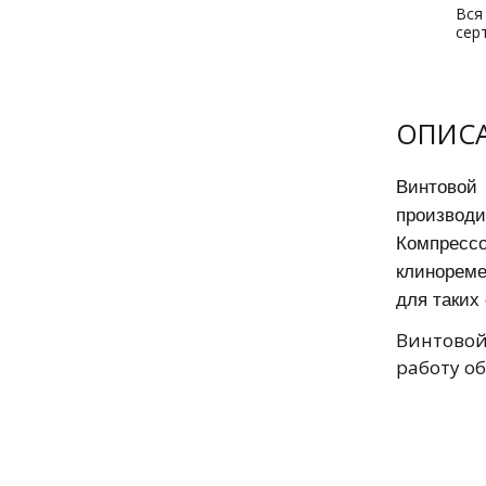
Вся
сер
ОПИС
Винтовой 
производи
Компрессо
клинореме
для таких
Винтовой
работу о