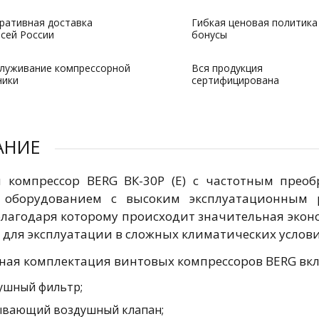
ративная доставка
Гибкая ценовая политика
всей России
бонусы
луживание компрессорной
Вся продукция
ники
сертифицирована
АНИЕ
 компрессор BERG ВК-30P (E) с частотным прео
оборудованием с высоким эксплуатационным р
благодаря которому происходит значительная экон
 для эксплуатации в сложных климатических услови
ная комплектация винтовых компрессоров BERG вклю
ушный фильтр;
ывающий воздушный клапан;