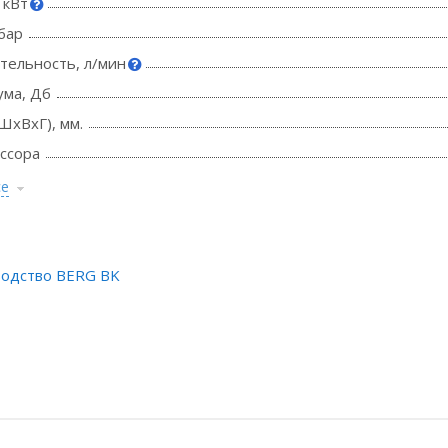
 кВт
бар
тельность, л/мин
ума, Дб
ШхВхГ), мм.
ссора
се
водство BERG BK