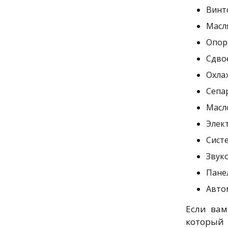
Винт
Масл
Опор
Сдво
Охла
Сепа
Масл
Элект
Сист
Звук
Пане
Авто
Если вам
который 