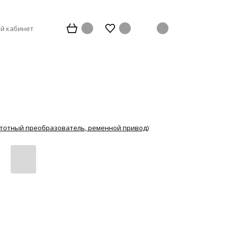
й кабинет
частотный преобразователь, ременной привод)