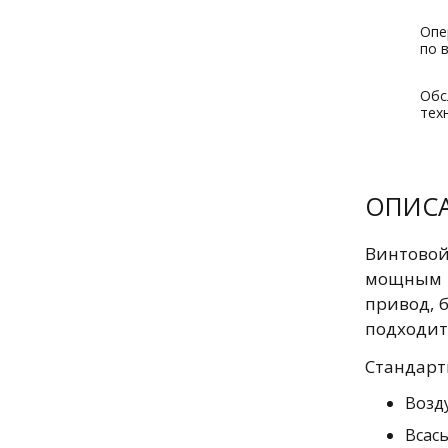
Опе
по 
Обс
тех
ОПИС
Винтовой
мощным 
привод, 
подходит
Стандарт
Возд
Всас