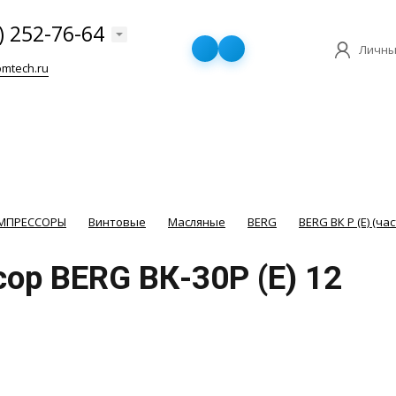
) 252-76-64
Личны
mtech.ru
ОМПРЕССОРЫ
Винтовые
Масляные
BERG
BERG ВК Р (E) (
ор BERG ВК-30P (E) 12