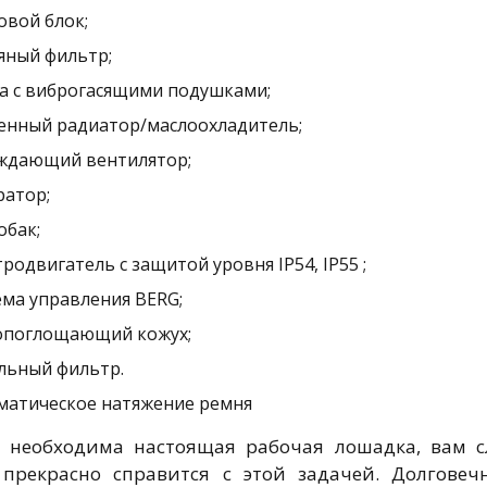
овой блок;
яный фильтр;
а с виброгасящими подушками;
енный радиатор/маслоохладитель;
ждающий вентилятор;
ратор;
обак;
родвигатель с защитой уровня IP54, IP55 ;
ема управления BERG;
опоглощающий кожух;
льный фильтр.
матическое натяжение ремня
 необходима настоящая рабочая лошадка, вам с
прекрасно справится с этой задачей. Долговеч