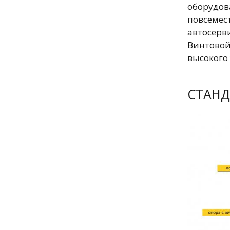
оборудо
повсеме
автосер
Винтовой
высокого 
СТАНД