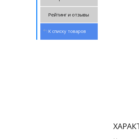
Рейтинг и отзывы
К списку товаров
Сертификат
официального
дилера
ХАРАК