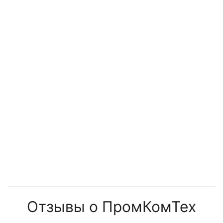
установок
менять
Отзывы о ПромКомТех