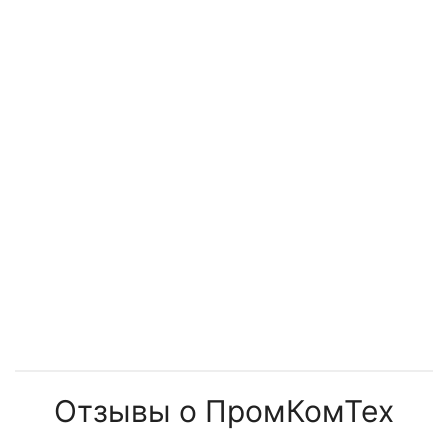
установок
менять
Отзывы о ПромКомТех