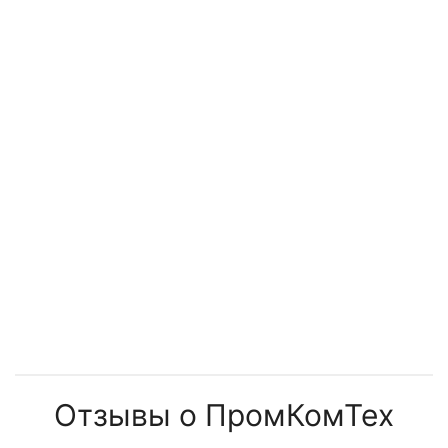
установок
менять
Отзывы о ПромКомТех