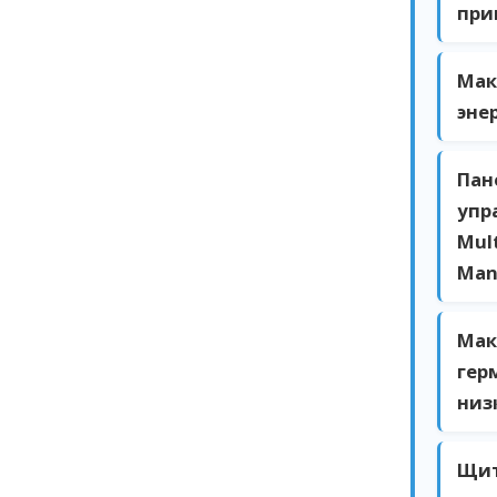
при
Мак
эне
Пан
упр
Mult
Man
Мак
гер
низ
Щи