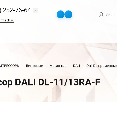
) 252-76-64
Личны
mtech.ru
ОМПРЕССОРЫ
Винтовые
Масляные
DALI
Dali DL с ременн
ор DALI DL-11/13RA-F