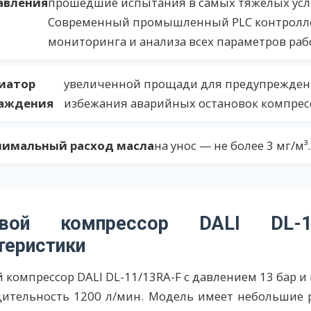
авления
прошедшие испытания в самых тяжелых усл
Современный промышленный PLC контролле
мониторинга и анализа всех параметров раб
иатор
увеличенной прощади для предупрежден
аждения
избежания аварийных остановок компрес
имальный расход масла
на унос — не более 3 мг/м³.
овой компрессор DALI DL-11
теристики
 компрессор DALI DL-11/13RA-F с давлением 13 бар 
ительность 1200 л/мин. Модель имеет небольшие р