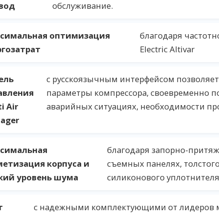
вод
обслуживание.
симальная оптимизация
благодаря частотн
ргозатрат
Electric Altivar
ель
с русскоязычным интерфейсом позволяет
авления
параметры компрессора, своевременно п
i Air
аварийных ситуациях, необходимости пр
ager
симальная
благодаря запорно-притяж
метизация корпуса и
съемных панелях, толстог
кий уровень шума
силиконового уплотнителя
т
с надежными комплектующими от лидеров м