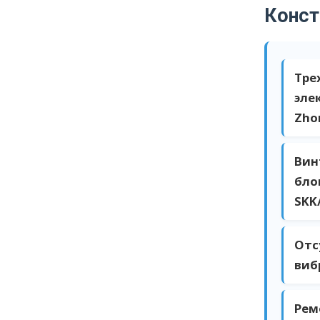
Конст
Тре
эле
Zho
Вин
бло
SKK
Отс
виб
Рем