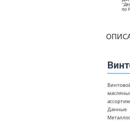
"Де
по 
ОПИС
Винт
Винтовой
масляны
ассорти
Данные 
Металлоо