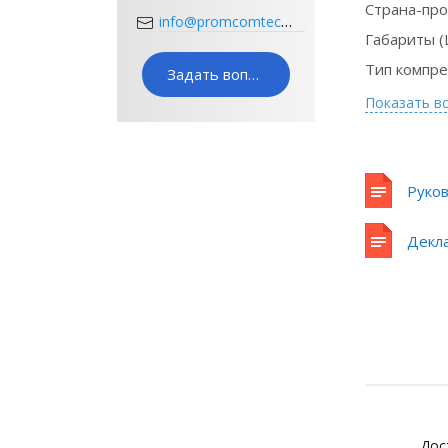
Страна-пр
info@promcomtech.ru
Габариты (
Тип компре
Задать вопрос
Показать в
Руков
Оборудование
Декла
в лизинг на
выгодных
условиях
Подробнее
Дос