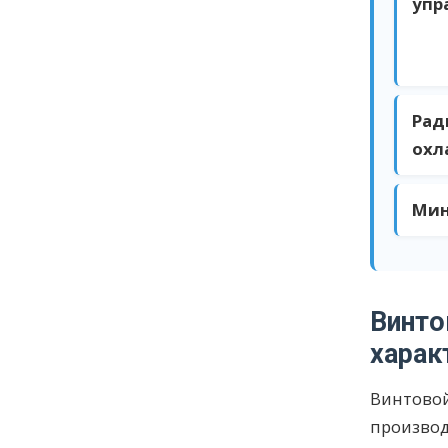
упр
Рад
охл
Мин
Винт
харак
Винтовой
производ