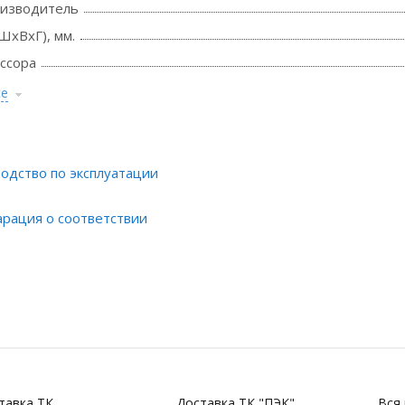
оизводитель
ШхВхГ), мм.
ссора
се
одство по эксплуатации
рация о соответствии
тавка ТК
Доставка ТК "ПЭК"
Вся