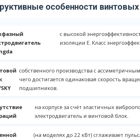
руктивные особенности винтовых
хфазный
с высокой энергоэффективност
ктродвигатель
изоляции Е. Класс энергоэффек
ngda
товой
собственного производства с ассиметричным
к
чего достигается одинаковая скорость вращ
/SKY
подшипников.
утствие
на корпусе за счёт эластичных виброоп
раций
электродвигатель и винтовой блок.
енной
(на моделях до 22 кВт) сглаживает пуль