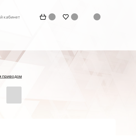
й кабинет
ым приводом