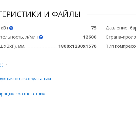
ТЕРИСТИКИ И ФАЙЛЫ
 кВт
75
Давление, ба
тельность, л/мин
12600
Страна-прои
ШхВхГ), мм.
1800x1230x1570
Тип компресс
се
укция по эксплуатации
арация соответствия