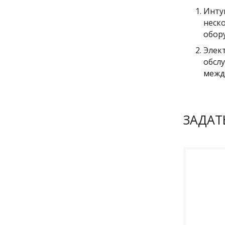
Инту
неск
обор
Элек
обсл
межд
ЗАДАТ