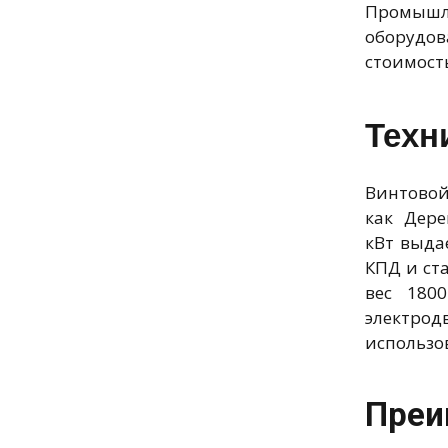
Промышл
оборудов
стоимость
Техн
Винтово
как Дер
кВт выда
КПД и ст
вес 180
электрод
использо
Преи