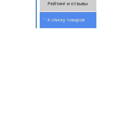
Рейтинг и отзывы
К списку товаров
Оборудование
в лизинг на
выгодных
условиях
Подробнее