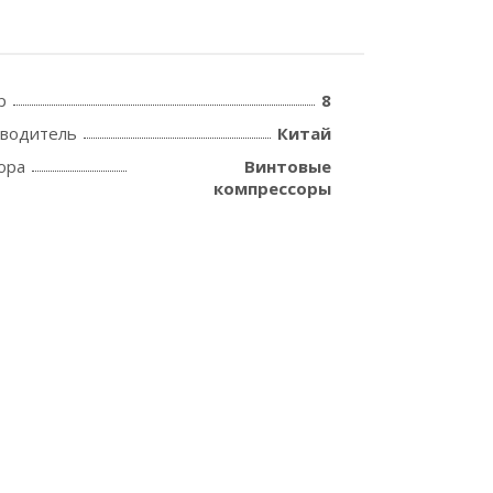
р
8
зводитель
Китай
ора
Винтовые
компрессоры