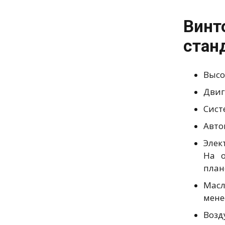
Винт
стан
Высо
Двиг
Сист
Авто
Элек
На о
план
Масл
мене
Возд