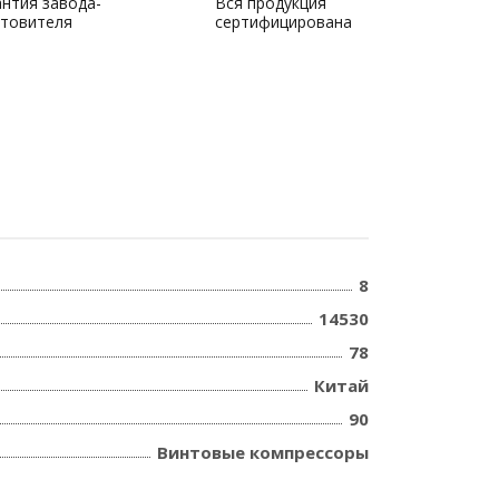
антия завода-
Вся продукция
отовителя
сертифицирована
8
14530
78
Китай
90
Винтовые компрессоры