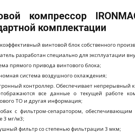
овой компрессор IRONM
дартной комплектации
коэффективный винтовой блок собственного произв
атель разработан специально для эксплуатации вн
ема прямого привода винтового блока;
номная система воздушного охлаждения;
тронный контроллер. Обеспечивает непрерывный к
тображаются все данные о текущей работе ком
ового ТО и другая информация;
обак с фильтром-сепаратором, обеспечивающим 
е 3 мг/м3;
ушный фильтр со степенью фильтрации 3 мкм;