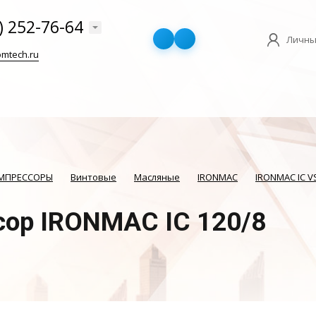
) 252-76-64
Личны
mtech.ru
ОМПРЕССОРЫ
Винтовые
Масляные
IRONMAC
IRONMAC IC V
сор IRONMAC IC 120/8