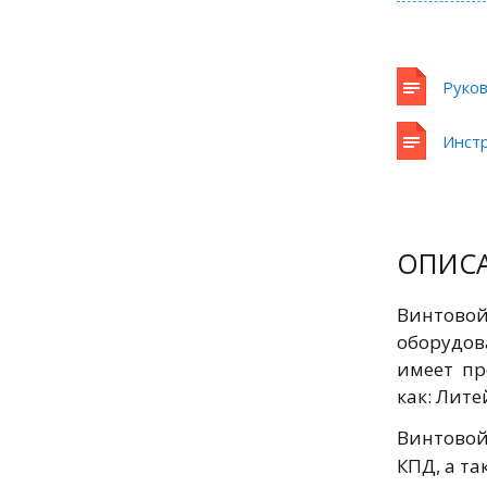
Руков
Инст
ОПИС
Винтово
оборудов
имеет пр
как: Лите
Винтовой
КПД, а т