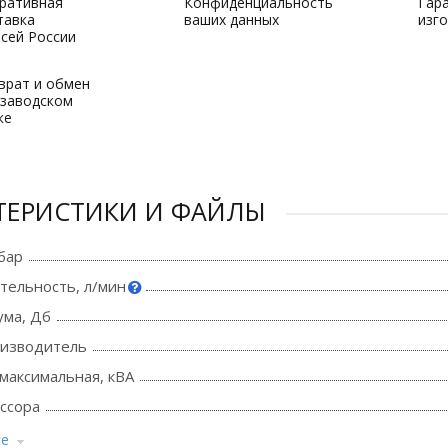
ративная
Конфиденциальность
Гар
тавка
ваших данных
изг
всей России
врат и обмен
 заводском
ке
ТЕРИСТИКИ И ФАЙЛЫ
бар
тельность, л/мин
ума, Дб
оизводитель
максимальная, кВА
ссора
се