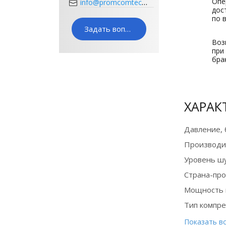
info@promcomtech.ru
Опе
дос
по 
Задать вопрос
Воз
при
бра
Оборудование
ХАРАК
в лизинг на
выгодных
Давление, 
условиях
Производи
Уровень ш
Подробнее
Страна-пр
Мощность 
Тип компре
Показать в