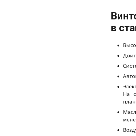
Винт
в ст
Высо
Двиг
Сист
Авто
Элек
На о
план
Масл
мене
Возд