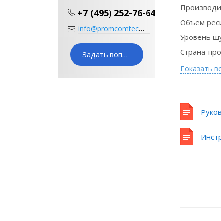
Производи
+7 (495) 252-76-64
Объем реси
info@promcomtech.ru
Уровень ш
Страна-пр
Задать вопрос
Показать в
Руков
Оборудование
Инст
в лизинг на
выгодных
условиях
Подробнее