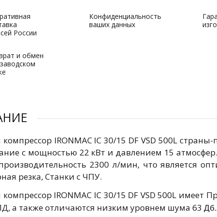
ративная
Конфиденциальность
Гар
тавка
ваших данных
изг
всей России
врат и обмен
 заводском
ке
АНИЕ
 компрессор IRONMAC IC 30/15 DF VSD 500L страны-
ание с мощностью 22 кВт и давлением 15 атмосфер
 производительность 2300 л/мин, что является о
рная резка, Станки с ЧПУ.
компрессор IRONMAC IC 30/15 DF VSD 500L имеет Пр
Дб.
ПД, а также отличаются низким уровнем шума 63