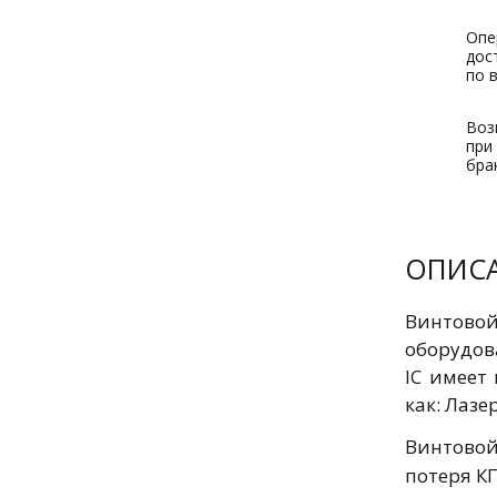
Опе
дос
по 
Воз
при
бра
ОПИС
Винтовой
оборудов
IC имеет
как: Лазе
Винтовой 
потеря К