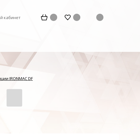
й кабинет
нции IRONMAC DF