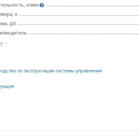
тельность, л/мин
вера, л.
ума, Дб
оизводитель
се
одство по эксплуатации системы управления
рукция