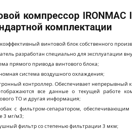
овой компрессор IRONMAC I
андартной комплектации
коэффективный винтовой блок собственного произв
атель разработан специально для эксплуатации вн
ема прямого привода винтового блока;
номная система воздушного охлаждения;
тронный контроллер. Обеспечивает непрерывный к
тображаются все данные о текущей работе ком
ового ТО и другая информация;
обак с фильтром-сепаратором, обеспечивающим 
е 3 мг/м3;
ушный фильтр со степенью фильтрации 3 мкм;