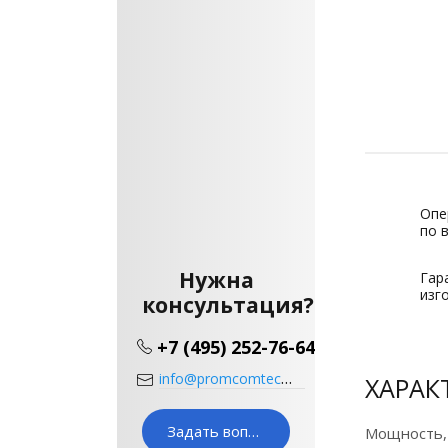
Опе
по 
Нужна
Гар
изг
консультация?
+7 (495) 252-76-64
info@promcomtech.ru
ХАРАК
Задать вопрос
Мощность,