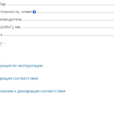
бар
тельность, л/мин
оизводитель
ШхВхГ), мм.
да
се
укция по эксплуатации
арация соответствия
ожение к декларации соответствия