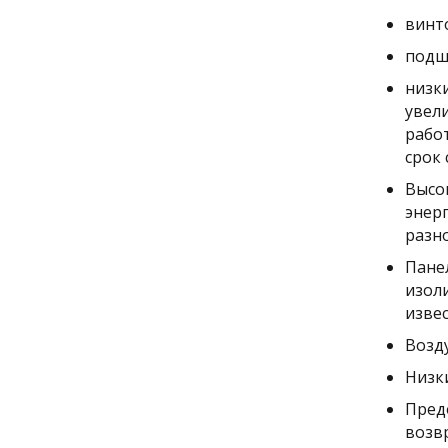
винт
подш
низк
увели
рабо
срок
Высо
энер
разно
Пане
изол
извес
Возд
Низк
Пред
возвр