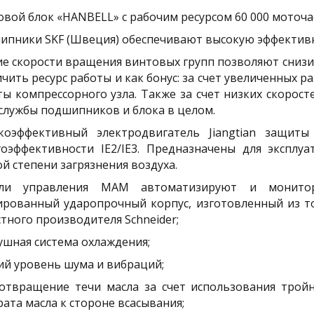
овой блок «HANBELL» с рабочим ресурсом 60 000 моточа
ипники SKF (Швеция) обеспечивают высокую эффективн
ие скорости вращения винтовых групп позволяют снизи
чить ресурс работы и как бонус: за счет увеличенных 
ты компрессорного узла. Также за счет низких скорос
 службы подшипников и блока в целом.
коэффективный электродвигатель Jiangtian защиты
гоэффективности IE2/IE3. Предназначены для экспл
й степени загрязнения воздуха.
ли управления MAM автоматизируют и мониторя
ированный ударопрочный корпус, изготовленный из то
тного производителя Schneider;
ушная система охлаждения;
ий уровень шума и вибраций;
отвращение течи масла за счет использования тройн
ата масла к стороне всасывания;