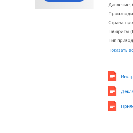
Давление, 
Производи
Страна-пр
Габариты (
Оборудование
Тип приво
в лизинг на
Показать в
выгодных
условиях
Инстр
Подробнее
Декл
Прил