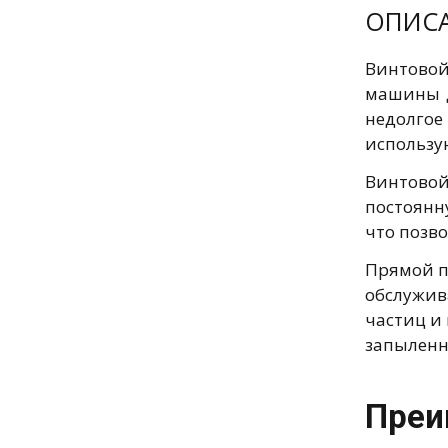
ОПИС
Винтовой
машины д
недолгое
использу
Винтовой
постоянн
что позво
Прямой п
обслужив
частиц и 
запыленн
Преи