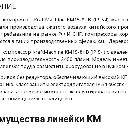
АНИЕ
 компрессор KraftMachine KM15-8пВ (IP 54) масл
ля производства сжатого воздуха китайского прои
 пребывание на рынке РФ И СНГ, компрессоры хо
ются в таких производственных сферах, как: Дерево
 компрессор KraftMachine KM15-8пВ (IP 54) с давл
ую производительность 2400 л/мин. Модель имеет 
ляет без труда разместить оборудование в нужном 
ривод без редуктора, обеспечивающий высокий К
анию. Класс защиты электродвигателя IP 54 обеспе
влаги, а также возможность эксплуатировать винтов
ых помещениях, на улице и пр.
мущества линейки KM