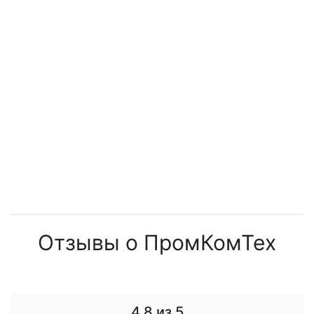
Отзывы о ПромКомТех
4.8
из 5