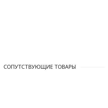
Винтовой компрессор KraftMachine KM55-10пВ (IP 54)
1 091 817 ₽
СОПУТСТВУЮЩИЕ ТОВАРЫ