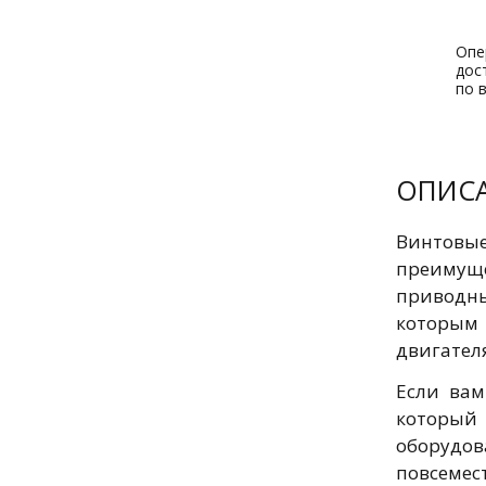
Опе
дос
по 
ОПИС
Винтовы
преимущ
приводн
которым 
двигател
Если вам
который 
оборудо
повсеме