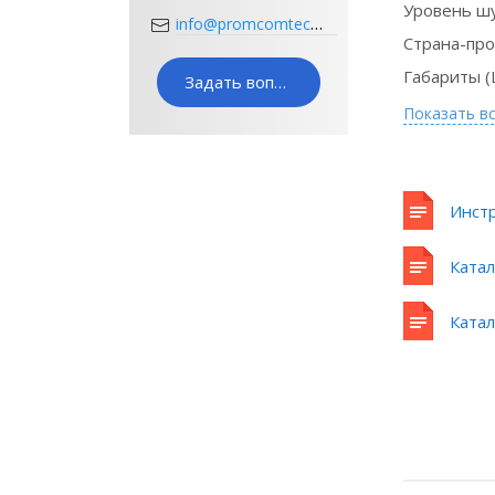
Уровень ш
info@promcomtech.ru
Страна-пр
Габариты (
Задать вопрос
Показать в
Инстр
Сертификат
Катал
официального
дилера
Катал