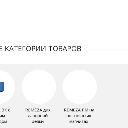
 ₽
3 ₽
865 642 ₽
350 487 ₽
Е КАТЕГОРИИ ТОВАРОВ
 ВК с
REMEZA для
REMEZA PM на
ым
лазерной
постоянных
дом
резки
магнитах