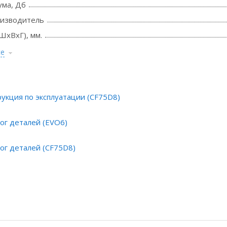
ума, Дб
оизводитель
ШхВхГ), мм.
се
укция по эксплуатации (CF75D8)
ог деталей (EVO6)
ог деталей (CF75D8)