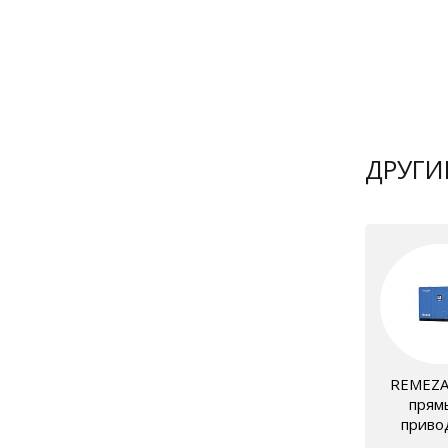
822 360
332 96
ДРУГИ
REMEZA
прям
приво