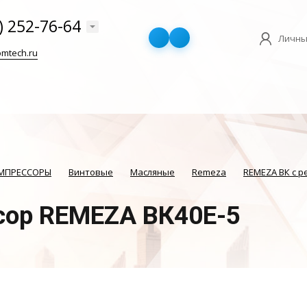
) 252-76-64
Личны
mtech.ru
ОМПРЕССОРЫ
Винтовые
Масляные
Remeza
REMEZA ВК с 
сор REMEZA ВК40Е-5