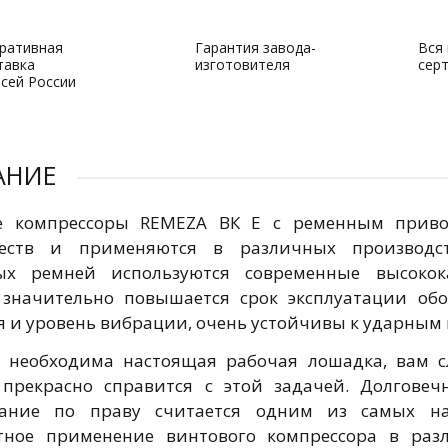
ративная
Гарантия завода-
Вся
тавка
изготовителя
сер
всей России
АНИЕ
е компрессоры REMEZA ВК Е с ременным приво
еств и применяются в различных производст
ых ремней используются современные высокок
значительно повышается срок эксплуатации об
я и уровень вибрации, очень устойчивы к ударным
 необходима настоящая рабочая лошадка, вам с
прекрасно справится с этой задачей. Долговеч
вание по праву считается одним из самых на
стное применение винтового компрессора в раз