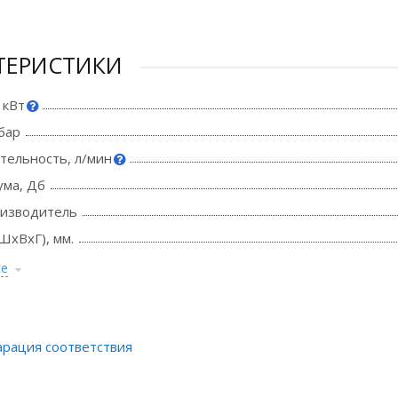
ТЕРИСТИКИ
 кВт
бар
тельность, л/мин
ума, Дб
оизводитель
ШхВхГ), мм.
се
арация соответствия