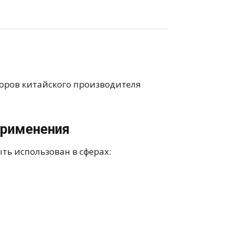
соров китайского производителя
применения
ь использован в сферах: