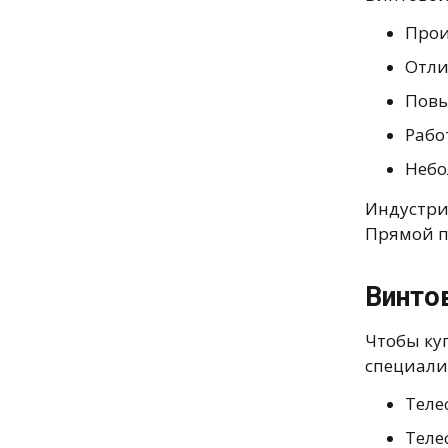
Прои
Отли
Повы
Рабо
Небо
Индустри
Прямой п
Винто
Чтобы ку
специали
Телеф
Теле