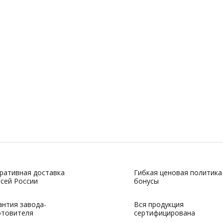
ративная доставка
Гибкая ценовая политика
всей России
бонусы
антия завода-
Вся продукция
отовителя
сертифицирована