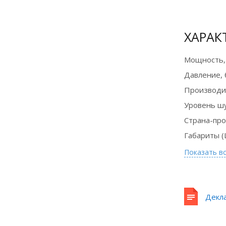
Оборудование
в лизинг на
ХАРАК
выгодных
условиях
Мощность,
Давление, 
Подробнее
Производи
Уровень ш
Страна-пр
Габариты (
Показать в
Декл