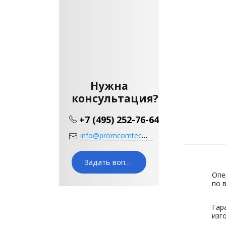
Нужна
консультация?
+7 (495) 252-76-64
info@promcomtech.ru
Задать вопрос
Опе
по 
Гар
изг