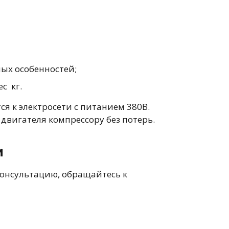
ных особенностей;
с кг.
 к электросети с питанием 380В.
вигателя компрессору без потерь.
и
консультацию, обращайтесь к