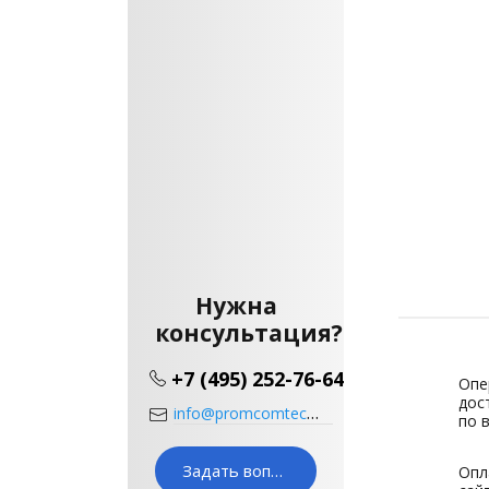
Нужна
консультация?
+7 (495) 252-76-64
Опе
дос
info@promcomtech.ru
по 
Задать вопрос
Опл