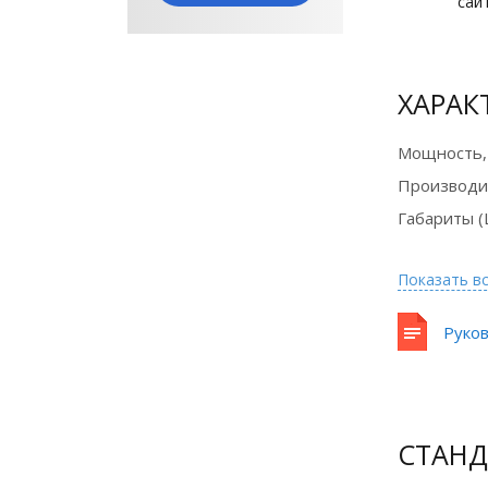
сай
ХАРАК
Оборудование
Мощность,
в лизинг на
Производи
выгодных
Габариты (
условиях
Показать в
Подробнее
Руков
СТАНД