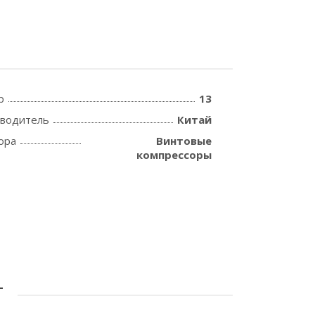
р
13
зводитель
Китай
ора
Винтовые
компрессоры
Т