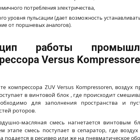
омичного потребления электричества,
ого уровня пульсации (дает возможность устанавливать
чие от поршневых аналогов).
нцип работы промышле
рессора Versus Kompressor
те компрессора ZUV Versus Kompressoren, воздух 
поступает в винтовой блок , где происходит смешив
еобходимо для заполнения пространства и пус
стей роторов.
здушно-масляная смесь нагнетается винтовым б
м этапе смесь поступает в сепаратор, где воздух 
а подается в ресивер или же на пневматическое об