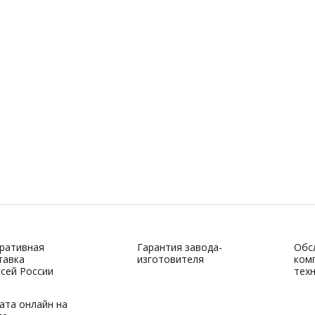
ративная
Гарантия завода-
Обс
тавка
изготовителя
ком
всей России
тех
ата онлайн на