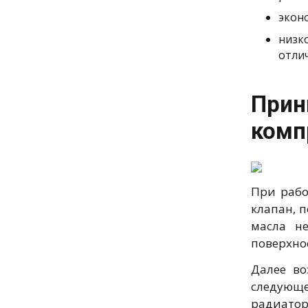
экон
низк
отли
При
комп
При рабо
клапан, 
масла н
поверхно
Далее во
следующе
радиатор