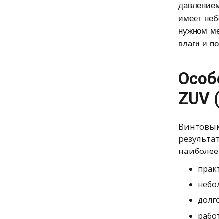
давлением
имеет неб
нужном ме
влаги и п
Особ
ZUV 
Винтовым
результа
наиболее
прак
небо
долг
рабо