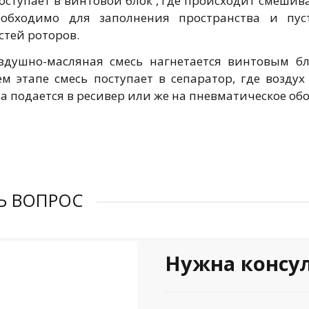
поступает в винтовой блок , где происходит смешив
еобходимо для заполнения пространства и пус
стей роторов.
здушно-масляная смесь нагнетается винтовым б
м этапе смесь поступает в сепаратор, где воздух 
а подается в ресивер или же на пневматическое об
Ь ВОПРОС
Нужна консу