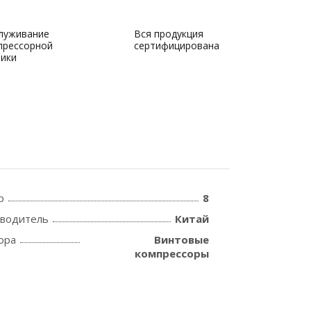
луживание
Вся продукция
прессорной
сертифицирована
ники
р
8
зводитель
Китай
ора
Винтовые
компрессоры