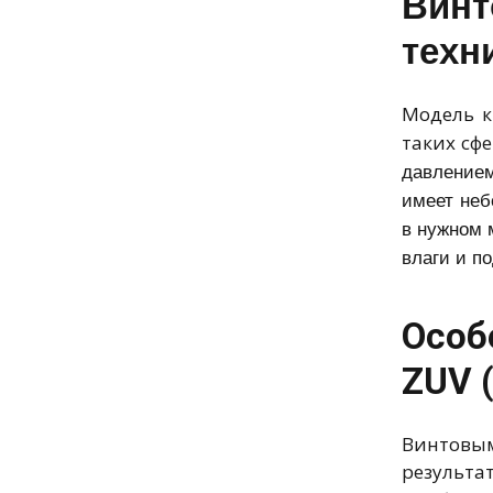
Вин
техн
Модель к
таких сфе
давлением
имеет неб
в нужном 
влаги и п
Особ
ZUV 
Винтовым
результа