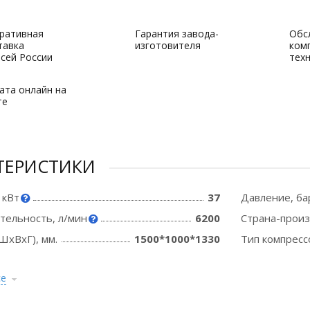
ративная
Гарантия завода-
Обс
тавка
изготовителя
ком
всей России
тех
ата онлайн на
те
ТЕРИСТИКИ
 кВт
37
Давление, ба
тельность, л/мин
6200
Страна-прои
ШхВхГ), мм.
1500*1000*1330
Тип компресс
се