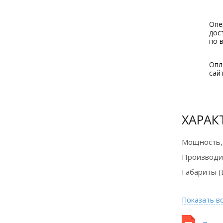
Опе
Оборудование
дос
в лизинг на
по 
выгодных
условиях
Опл
сай
Подробнее
ХАРАК
Мощность,
Производи
Габариты (
Показать в