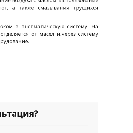
ание воздуха с маслом. Использование
тот, а также смазывания трущихся
локом в пневматическую систему. На
отделяется от масел и,через систему
орудование.
льтация?