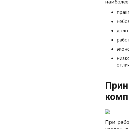
наиболее
прак
небо
долг
рабо
экон
низк
отли
При
комп
При рабо