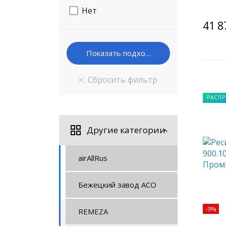
Нет
41 8
РАСП
Другие категории
airAllRus
Бежецкий завод АСО
-9%
REMEZA