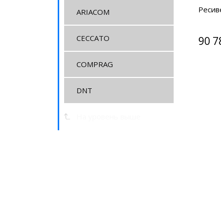
Ресив
ARIACOM
CECCATO
90 7
COMPRAG
DNT
На уровень выше
Сертификат
официального