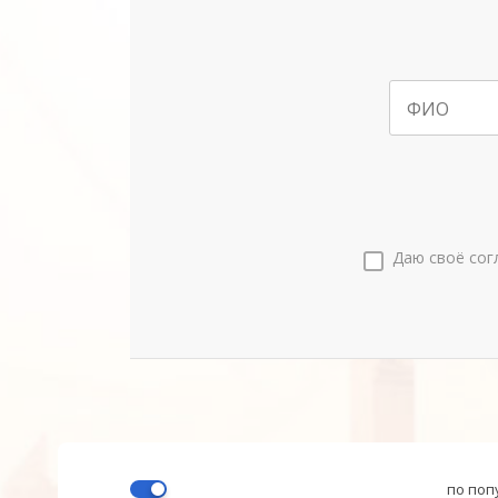
ФИО
Даю своё сог
по поп