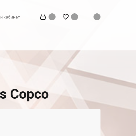
й кабинет
s Copco