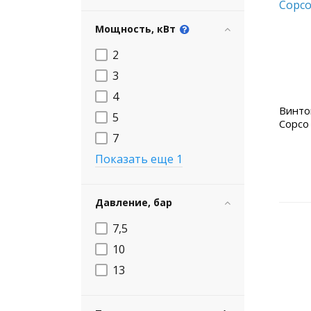
Мощность, кВт
2
3
4
Винто
5
Copco
7
Показать еще 1
Давление, бар
7,5
10
13