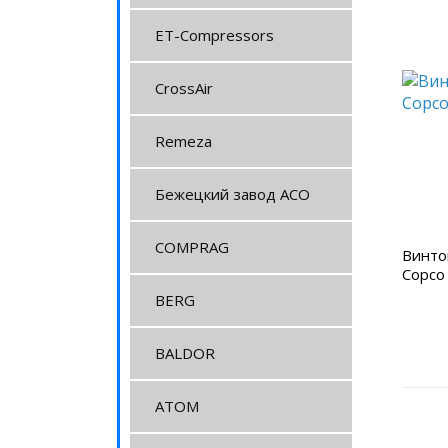
ET-Compressors
CrossAir
Remeza
Бежецкий завод АСО
COMPRAG
Винто
Copco
BERG
BALDOR
АТОМ