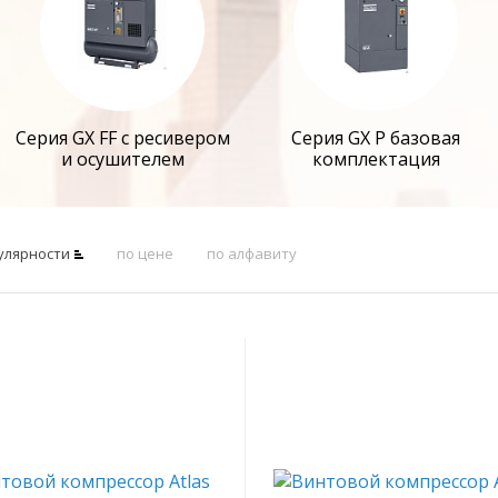
Серия GX FF с ресивером
Серия GX P базовая
и осушителем
комплектация
улярности
по цене
по алфавиту