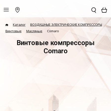
Каталог
ВОЗДУШНЫЕ ЭЛЕКТРИЧЕСКИЕ КОМПРЕССОРЫ
Винтовые
Масляные
Comaro
Винтовые компрессоры
Comaro
COMARO MD
COMARO LB
COMARO SB
COMARO XB
NEW
NEW
NEW