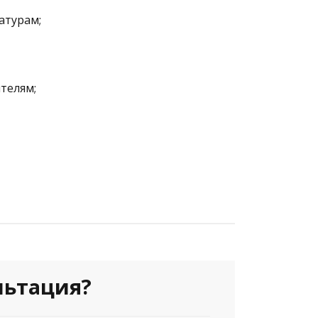
атурам;
телям;
льтация?