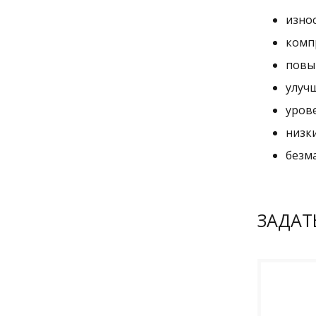
изно
комп
повы
улуч
урове
низк
безма
ЗАДАТ