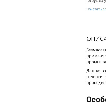
Габариты (
Показать в
Оплата
банковской
картой и по
СБП на сайте
для
ОПИС
физических
лиц
Безмасля
применяе
промышле
Подробнее
Данная с
головки
проведен
Особ