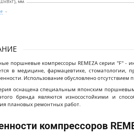
ШхВхГ), мм.
се
АНИЕ
ные поршневые компрессоры REMEZA серии "F" - и
тся в медицине, фармацевтике, стоматологии, 
нности. Использование обусловлено отсутствием пр
ерия оснащена специальным японским поршневым б
 этого бренда являются износостойкими и спос
ия плановых ремонтных работ.
енности компрессоров REME