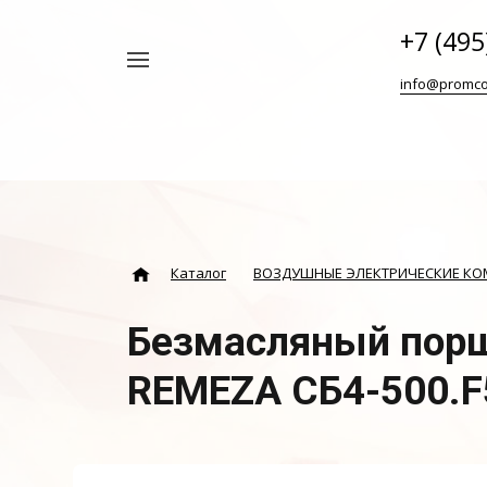
+7 (495
Например,
info@promco
Винтовой
Найти
везде
блок
ABAC
Каталог
ВОЗДУШНЫЕ ЭЛЕКТРИЧЕСКИЕ К
Безмасляный порш
REMEZA СБ4-500.F