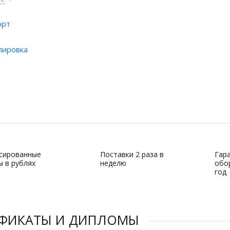
орт
лировка
сированные
Поставки 2 раза в
Гар
ы в рублях
неделю
обор
год
ИФИКАТЫ И ДИПЛОМЫ