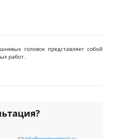
шневых головок представляет собой
ых работ.
льтация?
info@promcomtech.ru