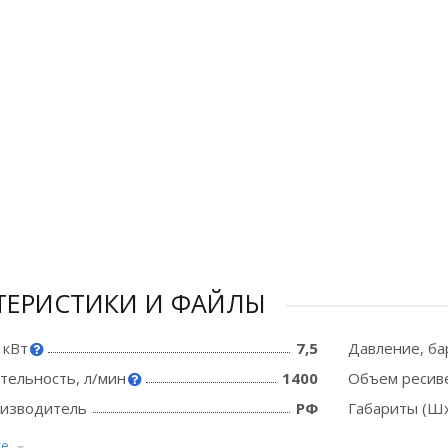
ТЕРИСТИКИ И ФАЙЛЫ
 кВт
7,5
Давление, ба
тельность, л/мин
1400
Объем ресиве
оизводитель
РФ
Габариты (Шх
се