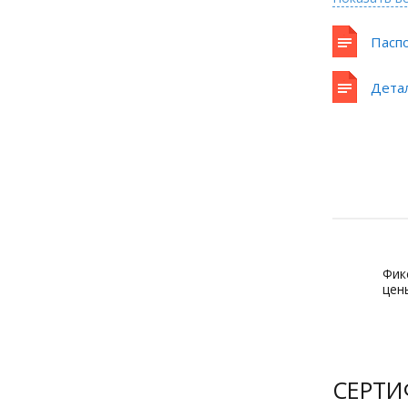
Пасп
Дета
Фик
цен
СЕРТ