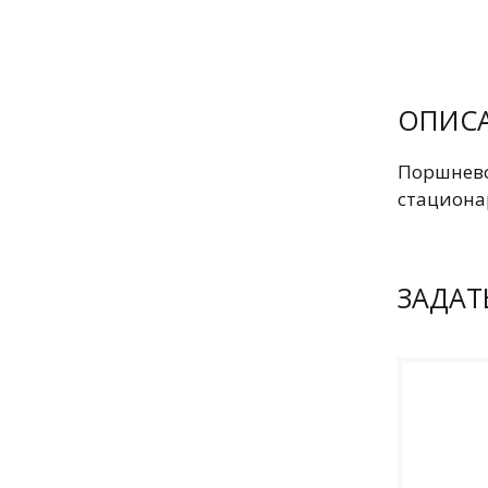
ОПИС
Поршнево
стациона
ЗАДАТ