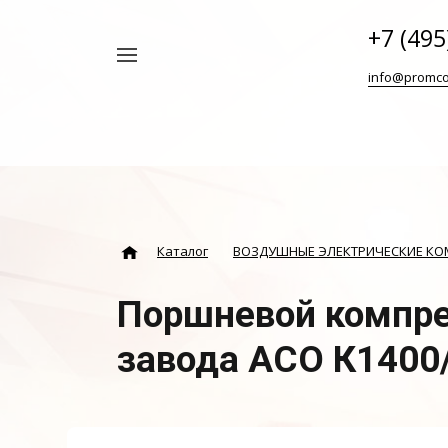
+7 (495
Например,
info@promco
Винтовой
Найти
везде
блок
ABAC
Каталог
ВОЗДУШНЫЕ ЭЛЕКТРИЧЕСКИЕ К
Поршневой компре
завода АСО К1400