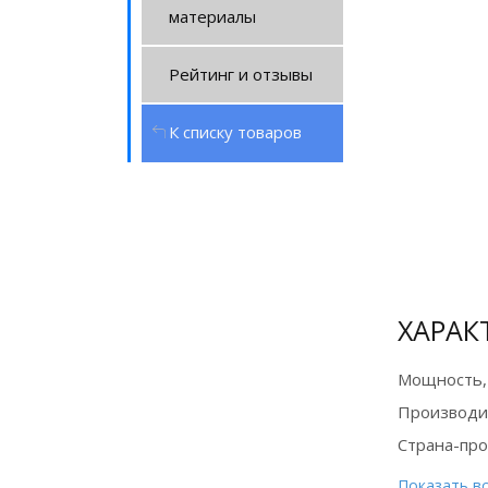
материалы
Рейтинг и отзывы
К списку товаров
Диплом
ХАРАК
лучшего
дилера 2025 г.
Мощность,
Производи
Страна-пр
Показать в