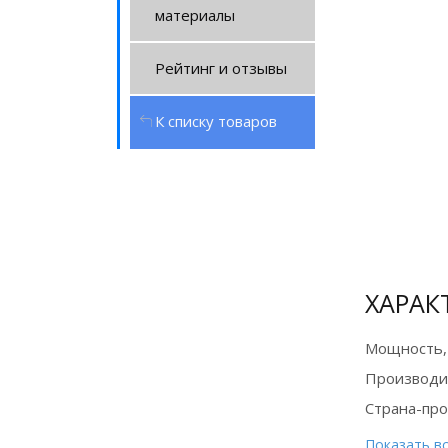
материалы
Рейтинг и отзывы
К списку товаров
Диплом
ХАРАК
лучшего
дилера 2025 г.
Мощность,
Производи
Страна-пр
Показать в