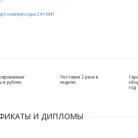
орт компрессора С416М1
сированные
Поставки 2 раза в
Гар
ы в рублях
неделю
обор
год
ИФИКАТЫ И ДИПЛОМЫ