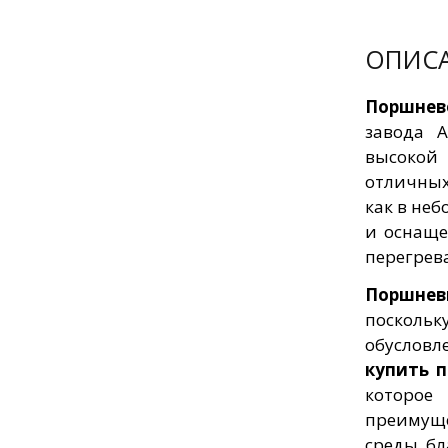
ОПИС
Поршнев
завода 
высоко
отличных
как в неб
и оснаще
перегрева
Поршнев
поскольк
обусловл
купить 
которое
преимуще
среды, б