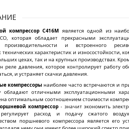
АНИЕ
ой компрессор С416М
является одной из наибо
АСО, которая обладает прекрасными эксплуатац
й производительности и встроенного рес
 технических характеристик и износостойкости, к
ольших цехах, так и на крупных производствах. Кр
н реле давления, которое контролирует работу о
ться, и устраняет скачки давления.
ые компрессоры
наиболее часто встречаются и пр
у обладают отличными эксплуатационными хара
ена оптимальным соотношением стоимости компрессо
поршневой компрессор
- значит экономить электр
 регулирует расход и подачу сжатого возду
ством поршневого компрессора является его у
лагодаря чему они имеют более широкий спектр пр