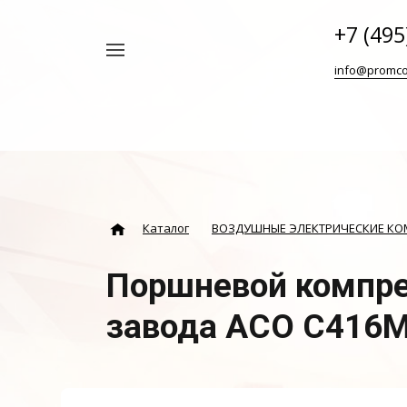
+7 (495
Например,
info@promco
Винтовой
Найти
везде
блок
ABAC
Каталог
ВОЗДУШНЫЕ ЭЛЕКТРИЧЕСКИЕ К
Поршневой компре
завода АСО С416М