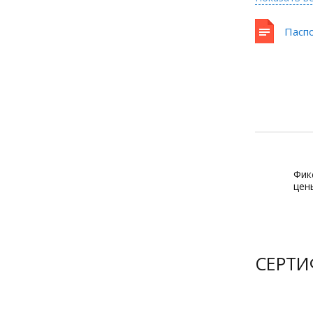
Пасп
Фик
цен
СЕРТ