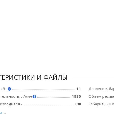
ТЕРИСТИКИ И ФАЙЛЫ
 кВт
11
Давление, ба
тельность, л/мин
1930
Объем ресиве
оизводитель
РФ
Габариты (Шх
се