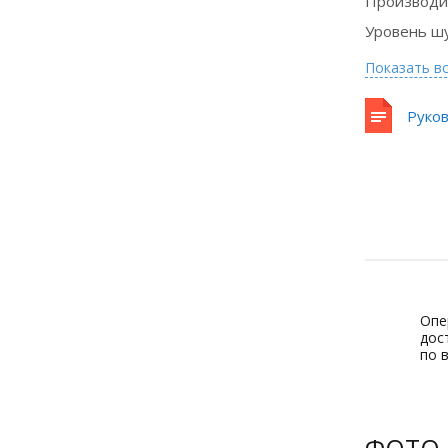
Производи
Подробнее
Уровень ш
Показать в
Руко
Опе
дос
по 