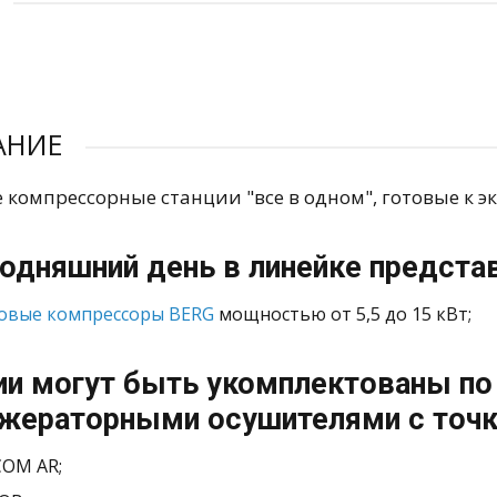
АНИЕ
 компрессорные станции "все в одном", готовые к э
годняшний день в линейке предста
овые компрессоры BERG
мощностью от 5,5 до 15 кВт;
ии могут быть укомплектованы п
жераторными осушителями с точк
COM AR;