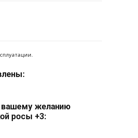
ксплуатации.
влены:
о вашему желанию
ой росы +3: