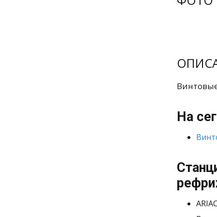
ФОТО
ОПИС
Винтовые
На се
Винт
Станц
рефри
ARIA