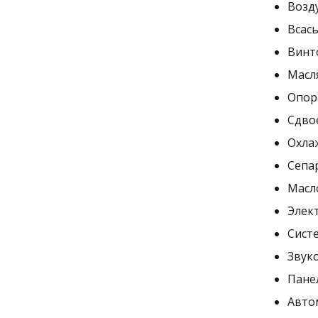
Возд
Всас
Винт
Масл
Опор
Сдво
Охла
Сепа
Масл
Элект
Сист
Звук
Пане
Авто