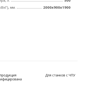
ра, л.
500
ВхГ), мм.
2000x900x1900
 продукция
Для станков с ЧПУ
тифицирована