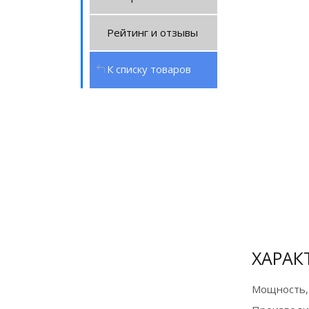
Рейтинг и отзывы
К списку товаров
Оплата
банковской
картой и по
СБП на сайте
для
ХАРАК
физических
лиц
Мощность,