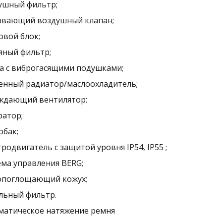
ушный фильтр;
ывающий воздушный клапан;
овой блок;
яный фильтр;
а с виброгасящими подушками;
енный радиатор/маслоохладитель;
ждающий вентилятор;
ратор;
обак;
родвигатель с защитой уровня IP54, IP55 ;
ема управления BERG;
опоглощающий кожух;
льный фильтр.
матическое натяжение ремня