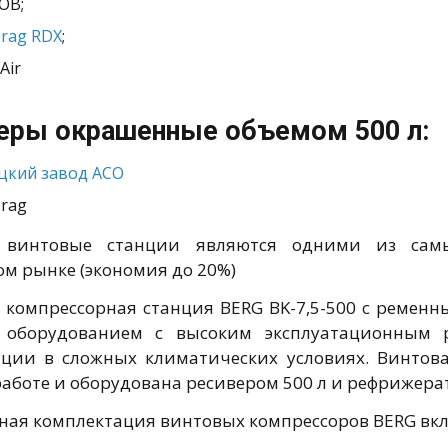
ОВ;
rag RDX
;
Air
еры окрашенные объемом 500 л:
цкий завод АСО
rag
 винтовые станции являются одними из самы
ом рынке (экономия до 20%)
 компрессорная станция BERG BK-7,5-500 с ремен
оборудованием с высоким эксплуатационным р
ации в сложных климатических условиях. Винтов
 работе и оборудована ресивером 500 л и рефрижер
ная комплектация винтовых компрессоров BERG вклю