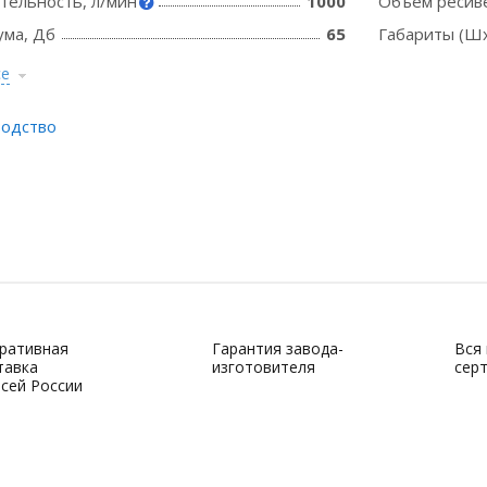
тельность, л/мин
1000
Объем ресиве
ума, Дб
65
Габариты (Шх
се
водство
ративная
Гарантия завода-
Вся
тавка
изготовителя
сер
всей России