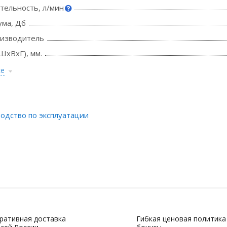
тельность, л/мин
ума, Дб
оизводитель
ШхВхГ), мм.
се
одство по эксплуатации
ративная доставка
Гибкая ценовая политика