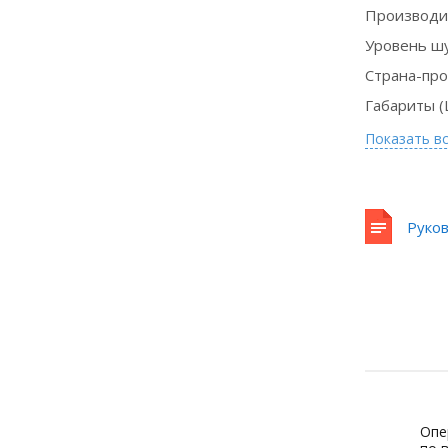
Производи
Уровень ш
Страна-пр
Габариты (
Показать в
Руков
Опе