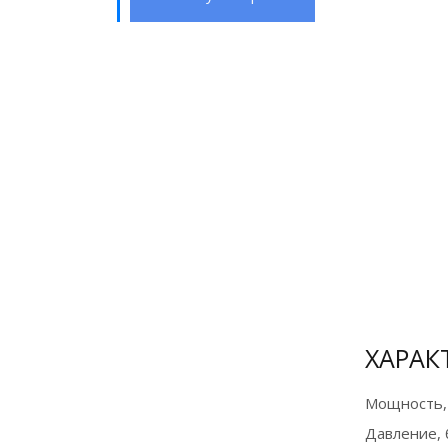
Аренда
винтовых
компрессоров
от 2500₽/сутки
Подробнее
ХАРАК
Мощность,
Давление, 