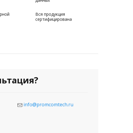
данных
рной
Вся продукция
сертифицирована
льтация?
info@promcomtech.ru