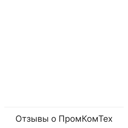
установок
менять
Отзывы о ПромКомТех