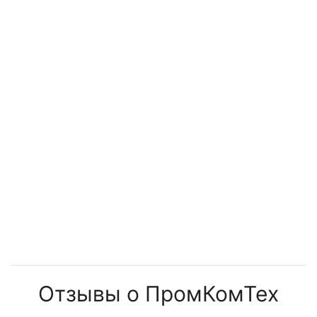
установок
менять
Отзывы о ПромКомТех