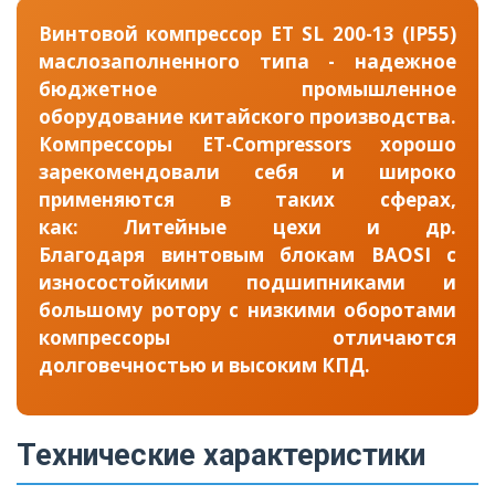
Винтовой компрессор ET SL 200-13 (IP55)
маслозаполненного типа - надежное
бюджетное промышленное
оборудование китайского производства.
Компрессоры ET-Compressors хорошо
зарекомендовали себя и широко
применяются в таких сферах,
как: Литейные цехи и др.
Благодаря винтовым блокам BAOSI с
износостойкими подшипниками и
большому ротору с низкими оборотами
компрессоры отличаются
долговечностью и высоким КПД.
Технические характеристики