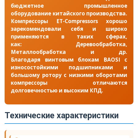
бюджетное промышленное
оборудование китайского производства.
Компрессоры ET-Compressors хорошо
зарекомендовали себя и широко
применяются в таких сферах,
как: Деревообработка,
Металлообработка и др.
Благодаря винтовым блокам BAOSI с
износостойкими подшипниками и
большому ротору с низкими оборотами
компрессоры отличаются
долговечностью и высоким КПД.
Технические характеристики