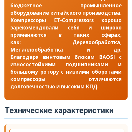
бюджетное промышленное
оборудование китайского производства.
Компрессоры ET-Compressors хорошо
зарекомендовали себя и широко
применяются в таких сферах,
как: Деревообработка,
Металлообработка и др.
Благодаря винтовым блокам BAOSI с
износостойкими подшипниками и
большому ротору с низкими оборотами
компрессоры отличаются
долговечностью и высоким КПД.
Технические характеристики