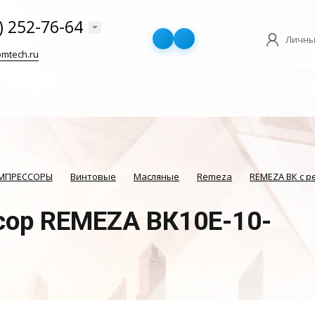
) 252-76-64
Личны
mtech.ru
ОМПРЕССОРЫ
Винтовые
Масляные
Remeza
REMEZA ВК с 
сор REMEZA ВК10E-10-