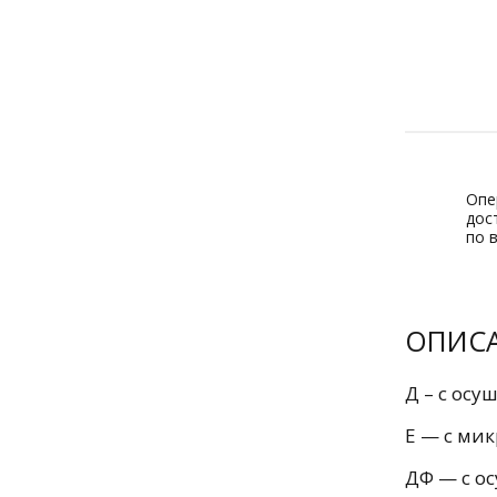
Опе
дос
по 
ОПИС
Д – с осу
Е — с ми
ДФ — с о