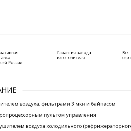
ративная
Гарантия завода-
Вся
тавка
изготовителя
сер
всей России
АНИЕ
шителем воздуха, фильтрами 3 мкн и байпасом
кропроцессорным пультом управления
сушителем воздуха холодильного (рефрижераторног