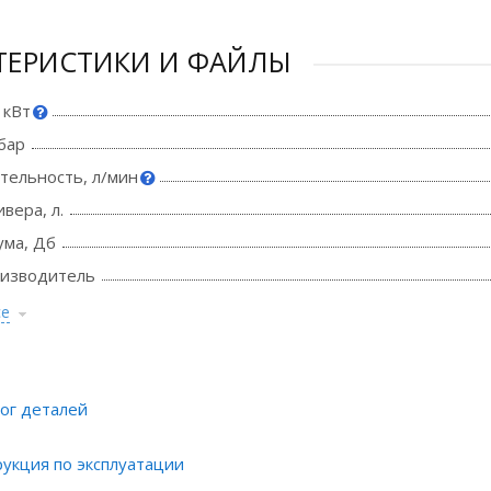
ТЕРИСТИКИ И ФАЙЛЫ
 кВт
бар
тельность, л/мин
вера, л.
ума, Дб
оизводитель
се
ог деталей
укция по эксплуатации