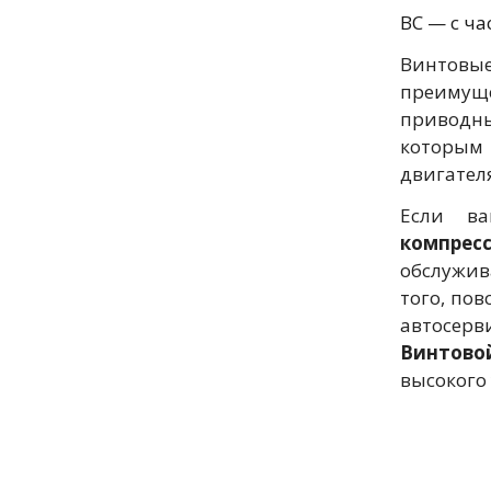
ВC — c ч
Винтовы
преимущ
приводн
которым 
двигател
Если ва
компрес
обслужив
того, по
автосер
Винтово
высокого 