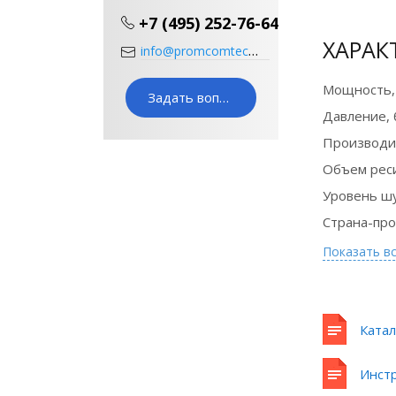
+7 (495) 252-76-64
ХАРАК
info@promcomtech.ru
Мощность,
Задать вопрос
Давление, 
Производи
Объем реси
Уровень ш
Страна-пр
Сертификат
официального
Показать в
дилера
Катал
Инстр