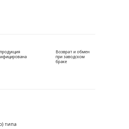
 продукция
Возврат и обмен
тифицирована
при заводском
браке
о) типа