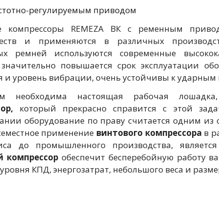
астотно-регулируемым приводом
е компрессоры REMEZA ВК с ременным привод
еств и применяются в различных производст
ых ремней используются современные высокок
значительно повышается срок эксплуатации об
я и уровень вибрации, очень устойчивы к ударным
м необходима настоящая рабочая лошадка,
сор,
который прекрасно справится с этой зада
ании оборудование по праву считается одним из 
всеместное применение
винтового компрессора
в р
виса до промышленного производства, являетс
й компрессор
обеспечит бесперебойную работу ва
уровня КПД, энергозатрат, небольшого веса и разме