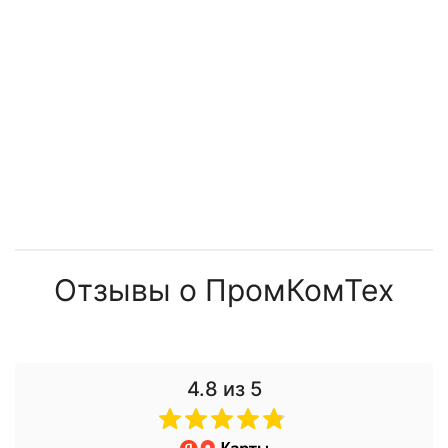
Отзывы о ПромКомТех
4.8
из 5