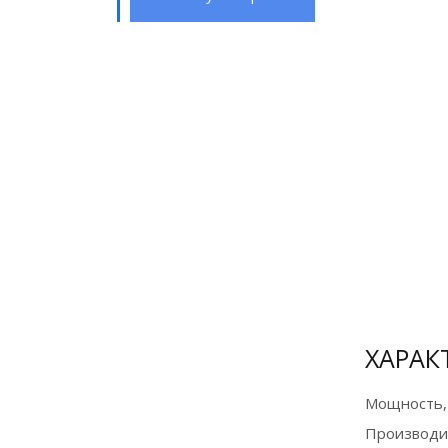
Оборудование
в лизинг на
выгодных
условиях
Подробнее
ХАРАК
Мощность,
Производи