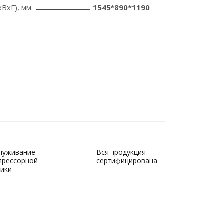
ВхГ), мм.
1545*890*1190
луживание
Вся продукция
прессорной
сертифицирована
ники