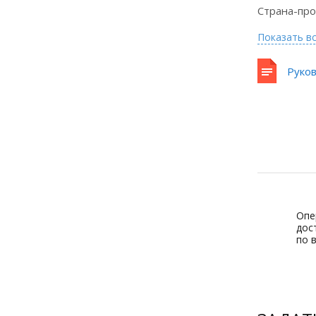
Страна-пр
Показать в
Руков
Опе
дос
по 