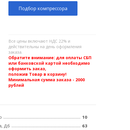
Подбор компрессора
Все цены включают НДС 22% и
действительны на день оформления
заказа.
Обратите внимание: для оплаты СБП
или банковской картой необходимо
оформить заказ,
положив Товар в корзину!
Минимальная сумма заказа - 2000
рублей
р
10
а, Дб
63