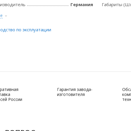
оизводитель
Германия
Габариты (Шх
се
одство по эксплуатации
ративная
Гарантия завода-
Обс
тавка
изготовителя
ком
всей России
тех